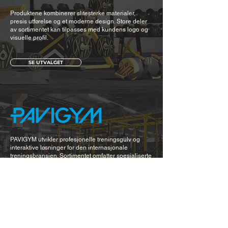
Produktene kombinerer slitesterke materialer,
presis utførelse og et moderne design. Store deler
av sortimentet kan tilpasses med kundens logo og
visuelle profil.
SE UTVALGET
PAVIGYM utvikler profesjonelle treningsgulv og
interaktive løsninger for den internasjonale
treningsbransjen. Sortimentet omfatter spesialiserte
gulvløsninger til ulike treningssoner og det
interaktive PRAMA-systemet.
PAVIGYM-gulvene er laget av slitesterk, ikke-porøs
og antibakteriell gummi. Overflaten er enkel å
rengjøre og bidrar til god hygiene og redusert risiko
for ubehagelig lukt.
SE UTVALGET