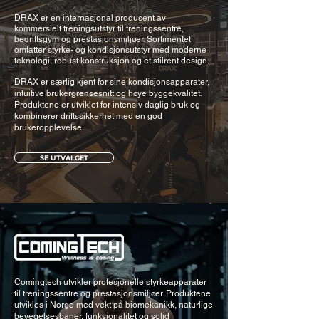
DRAX er en internasjonal produsent av
kommersielt treningsutstyr til treningssentre,
bedriftsgym og prestasjonsmiljøer. Sortimentet
omfatter styrke- og kondisjonsutstyr med moderne
teknologi, robust konstruksjon og et stilrent design.
DRAX er særlig kjent for sine kondisjonsapparater,
intuitive brukergrensesnitt og høye byggekvalitet.
Produktene er utviklet for intensiv daglig bruk og
kombinerer driftssikkerhet med en god
brukeropplevelse.
SE UTVALGET
Comingtech utvikler profesjonelle styrkeapparater
til treningssentre og prestasjonsmiljøer. Produktene
utvikles i Norge med vekt på biomekanikk, naturlige
bevegelsesbaner, funksjonalitet og solid